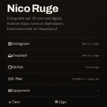
Nico Ruge
Fotografie auf 35 mm und digital,
Android-Apps rund um Bahndaten.
Elektrotechnik im Hauptberuf.
Instagram
@nico_ruge
Unsplash
@nico_ruge
GitHub
nicoruge
E-Mail
hey@nico-ruge.de
Equipment
→
Tiere
Züge