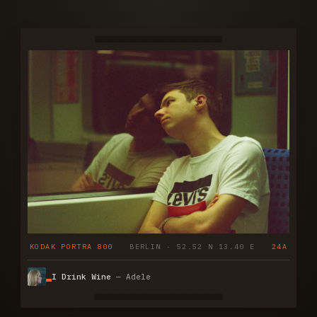
KODAK PORTRA 800
BERLIN · 52.52 N 13.40 E
24A
I Drink Wine
— Adele